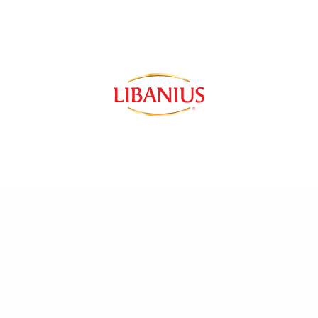
Recetas
Encuéntranos en…
Seg