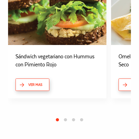
Sándwich vegetariano con Hummus
Omelette
con Pimiento Rojo
Seco
VER MAS
VER