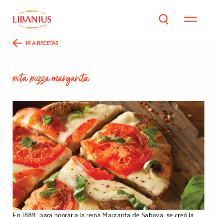
IR A RECETAS
p
i
t
a
p
i
z
z
a
m
a
r
g
a
r
i
t
a
En 1889, para honrar a la reina Margarita de Saboya, se creó la