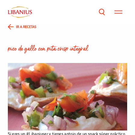
IR A RECETAS
p
i
c
o
d
e
g
a
l
l
o
c
o
n
p
i
t
a
c
r
i
s
p
i
n
t
e
g
r
a
l
Si eres un #Libaniuser y tienes antojo de un snack súper práctico