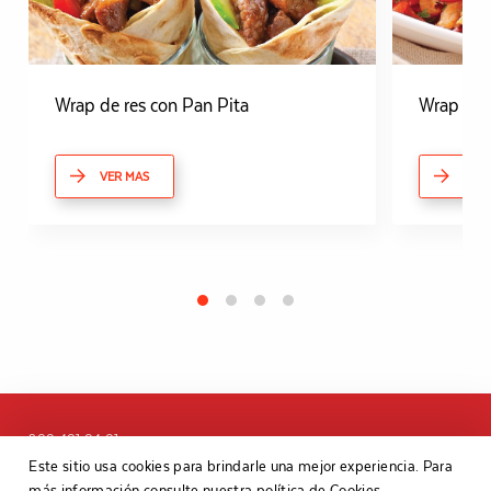
Wrap de res con Pan Pita
Wrap de p
VER MAS
VER
800 401 04 01
Este sitio usa cookies para brindarle una mejor experiencia. Para
más información consulte nuestra política de Cookies.